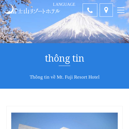
LANGUAGE
中国語-簡体
ENGLISH
Tiếng Việt
คำไทย
日本語
字
thông tin
Thông tin về Mt. Fuji Resort Hotel