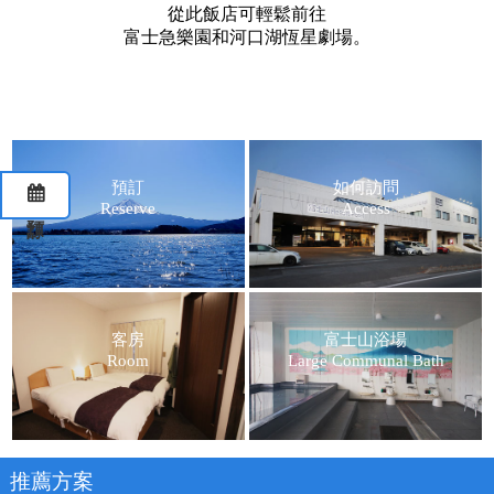
從此飯店可輕鬆前往
富士急樂園和河口湖恆星劇場。
預訂
如何訪問
Reserve
Access
預訂
客房
富士山浴場
Room
Large Communal Bath
推薦方案