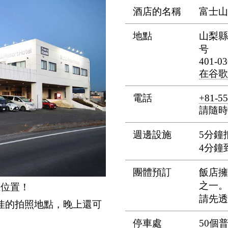
酒店的名稱
富士山
地點
山梨縣
号
401-03
在谷歌
電話
+81-55
請隨時
週邊設施
5分鐘
4分鐘
團體預訂
飯店擁
之一。
佳位置！
請先透
佳的拍照地點，晚上還可
停車處
50個