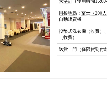
大浴缸
（使用時間16:00-2
用餐地點
：
富士（200
自動販賣機
投幣式洗衣機（收費）
（收費）
送貨上門（僅限貨到付