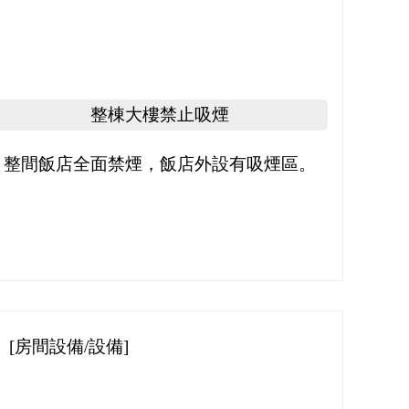
整棟大樓禁止吸煙
整間飯店全面禁煙，飯店外設有吸煙區。
[房間設備/設備]