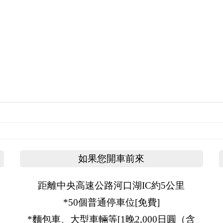
如果您開車前來
距離中央高速公路河口湖IC約5公里
*50個普通停車位[免費]
*麵包車、大型車輛等[1晚2,000日圓（含