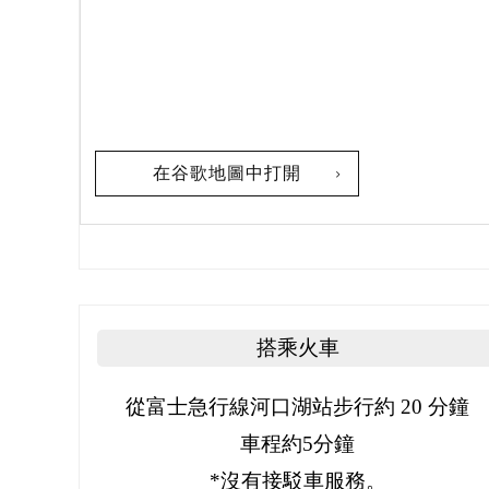
在谷歌地圖中打開
搭乘火車
從富士急行線河口湖站步行約 20 分鐘
車程約5分鐘
*沒有接駁車服務。