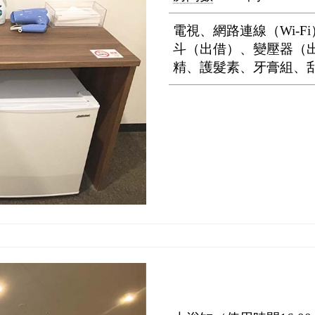
電視、網路連線（Wi-
斗（出借）、變壓器（
精、護髮素、牙膏組、