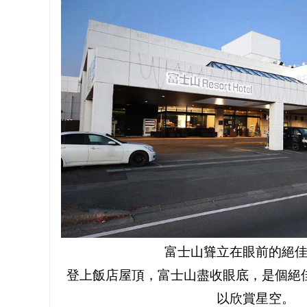
富士山聳立在眼前的絕
登上飯店屋頂，富士山盡收眼底，是個絕
以欣賞星空。